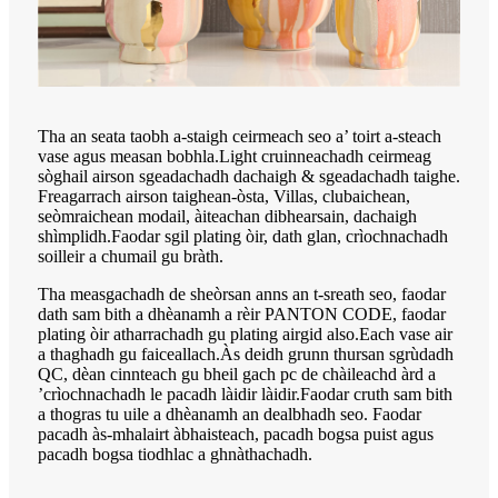
Tha an seata taobh a-staigh ceirmeach seo a’ toirt a-steach
vase agus measan bobhla.Light cruinneachadh ceirmeag
sòghail airson sgeadachadh dachaigh & sgeadachadh taighe.
Freagarrach airson taighean-òsta, Villas, clubaichean,
seòmraichean modail, àiteachan dibhearsain, dachaigh
shìmplidh.Faodar sgil plating òir, dath glan, crìochnachadh
soilleir a chumail gu bràth.
Tha measgachadh de sheòrsan anns an t-sreath seo, faodar
dath sam bith a dhèanamh a rèir PANTON CODE, faodar
plating òir atharrachadh gu plating airgid also.Each vase air
a thaghadh gu faiceallach.Às deidh grunn thursan sgrùdadh
QC, dèan cinnteach gu bheil gach pc de chàileachd àrd a
’crìochnachadh le pacadh làidir làidir.Faodar cruth sam bith
a thogras tu uile a dhèanamh an dealbhadh seo. Faodar
pacadh às-mhalairt àbhaisteach, pacadh bogsa puist agus
pacadh bogsa tiodhlac a ghnàthachadh.