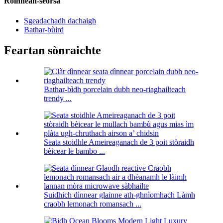
Roinnean-seòrsa
Sgeadachadh dachaigh
Bathar-bùird
Feartan sònraichte
Bathar-bìdh porcelain dubh neo-riaghailteach
trendy ...
Seata stoidhle Ameireaganach de 3 poit stòraidh
bèicear le bambo ...
Suidhich dìnnear glainne ath-ghnìomhach Làmh
craobh lemonach romansach ...