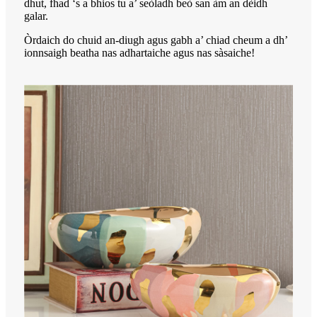
dhut, fhad ‘s a bhios tu a’ seòladh beò san àm an dèidh
galar.
Òrdaich do chuid an-diugh agus gabh a’ chiad cheum a dh’
ionnsaigh beatha nas adhartaiche agus nas sàsaiche!