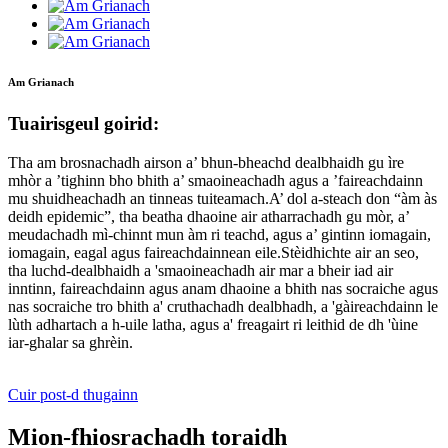
Am Grianach
Tuairisgeul goirid:
Tha am brosnachadh airson a’ bhun-bheachd dealbhaidh gu ìre
mhòr a ’tighinn bho bhith a’ smaoineachadh agus a ’faireachdainn
mu shuidheachadh an tinneas tuiteamach.A’ dol a-steach don “àm às
deidh epidemic”, tha beatha dhaoine air atharrachadh gu mòr, a’
meudachadh mì-chinnt mun àm ri teachd, agus a’ gintinn iomagain,
iomagain, eagal agus faireachdainnean eile.Stèidhichte air an seo,
tha luchd-dealbhaidh a 'smaoineachadh air mar a bheir iad air
inntinn, faireachdainn agus anam dhaoine a bhith nas socraiche agus
nas socraiche tro bhith a' cruthachadh dealbhadh, a 'gàireachdainn le
lùth adhartach a h-uile latha, agus a' freagairt ri leithid de dh 'ùine
iar-ghalar sa ghrèin.
Cuir post-d thugainn
Mion-fhiosrachadh toraidh