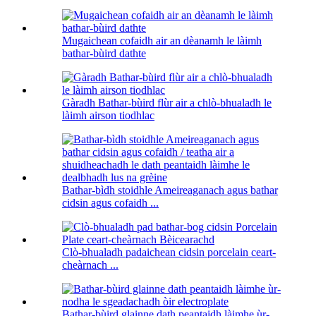
Mugaichean cofaidh air an dèanamh le làimh
bathar-bùird dathte
Gàradh Bathar-bùird flùr air a chlò-bhualadh le
làimh airson tiodhlac
Bathar-bìdh stoidhle Ameireaganach agus bathar
cidsin agus cofaidh ...
Clò-bhualadh padaichean cidsin porcelain ceart-
cheàrnach ...
Bathar-bùird glainne dath peantaidh làimhe ùr-