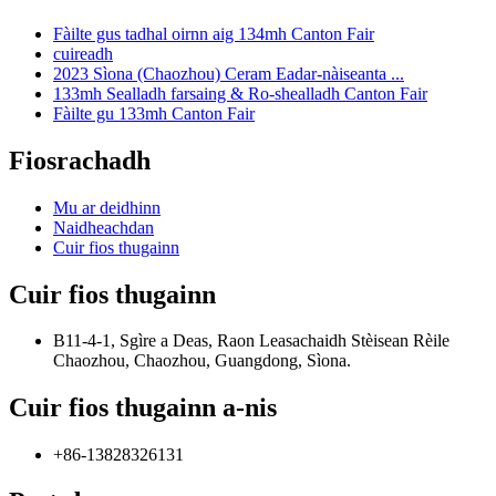
Fàilte gus tadhal oirnn aig 134mh Canton Fair
cuireadh
2023 Sìona (Chaozhou) Ceram Eadar-nàiseanta ...
133mh Sealladh farsaing & Ro-shealladh Canton Fair
Fàilte gu 133mh Canton Fair
Fiosrachadh
Mu ar deidhinn
Naidheachdan
Cuir fios thugainn
Cuir fios thugainn
B11-4-1, Sgìre a Deas, Raon Leasachaidh Stèisean Rèile
Chaozhou, Chaozhou, Guangdong, Sìona.
Cuir fios thugainn a-nis
+86-13828326131