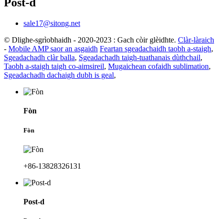
Post-d
sale17@sitong.net
© Dlighe-sgrìobhaidh - 2020-2023 : Gach còir glèidhte.
Clàr-làraich
-
Mobile AMP saor an asgaidh
Feartan sgeadachaidh taobh a-staigh
,
Sgeadachadh clàr balla
,
Sgeadachadh taigh-tuathanais dùthchail
,
Taobh a-staigh taigh co-aimsireil
,
Mugaichean cofaidh sublimation
,
Sgeadachadh dachaigh dubh is geal
,
Fòn
Fòn
+86-13828326131
Post-d