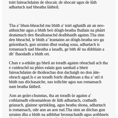
toirt faireachdainn de shocair, de shocair agus de lùth
adhartach nad bheatha làitheil.
Tha a’ bhun-bheachd mu bhith a’ toirt aghaidh air an neo-
aithnichte agus a bhith beò dòigh-beatha fhallain na phàirt
deatamach den fheallsanachd dealbhaidh againn.Tha sinn
den bheachd, le bhith a’ leantainn an dòigh-beatha seo gu
gnìomhach, gun urrainn dhut sradag sona, adhartach is
romansach nad bheatha a lasadh, ge bith dè na dùbhlain a
dh’ fhaodadh a bhith ort.
Chan e a-mhàin gu bheil an toradh againn obrachail ach tha
e cuideachd na phìos ealain gun samhail a bheir
faireachdainn de thoileachas don dachaigh no don àite-
obrach agad.Is e an toradh foirfe dhaibhsan a tha a’ strì ri
bhith nas dòchasaiche, nas toilichte agus nas romansach
nam beatha làitheil.
Ann an geàrr-chunntas, tha an toradh ùr againn a’
cothlamadh eileamaidean de lùth adhartach, crathadh
grianach, glainne sprinkling, agus beatha shona, adhartach
is romansach, uile ann an aon rud.Tha sinn an dòchas gun
urrainn dha a bhith na adhbhar brosnachaidh agus aoibhneis