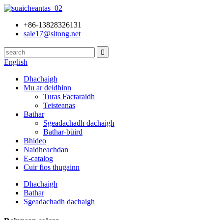
+86-13828326131
sale17@sitong.net
English
Dhachaigh
Mu ar deidhinn
Turas Factaraidh
Teisteanas
Bathar
Sgeadachadh dachaigh
Bathar-bùird
Bhideo
Naidheachdan
E-catalog
Cuir fios thugainn
Dhachaigh
Bathar
Sgeadachadh dachaigh