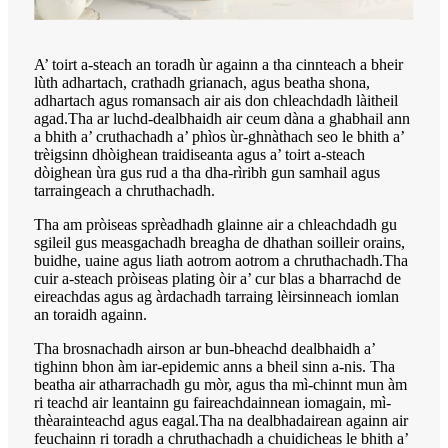
A’ toirt a-steach an toradh ùr againn a tha cinnteach a bheir
lùth adhartach, crathadh grianach, agus beatha shona,
adhartach agus romansach air ais don chleachdadh làitheil
agad.Tha ar luchd-dealbhaidh air ceum dàna a ghabhail ann
a bhith a’ cruthachadh a’ phìos ùr-ghnàthach seo le bhith a’
trèigsinn dhòighean traidiseanta agus a’ toirt a-steach
dòighean ùra gus rud a tha dha-rìribh gun samhail agus
tarraingeach a chruthachadh.
Tha am pròiseas sprèadhadh glainne air a chleachdadh gu
sgileil gus measgachadh breagha de dhathan soilleir orains,
buidhe, uaine agus liath aotrom aotrom a chruthachadh.Tha
cuir a-steach pròiseas plating òir a’ cur blas a bharrachd de
eireachdas agus ag àrdachadh tarraing lèirsinneach iomlan
an toraidh againn.
Tha brosnachadh airson ar bun-bheachd dealbhaidh a’
tighinn bhon àm iar-epidemic anns a bheil sinn a-nis. Tha
beatha air atharrachadh gu mòr, agus tha mì-chinnt mun àm
ri teachd air leantainn gu faireachdainnean iomagain, mì-
thèarainteachd agus eagal.Tha na dealbhadairean againn air
feuchainn ri toradh a chruthachadh a chuidicheas le bhith a’