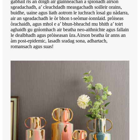
gabhail ris an dòigh air glainneachan a spìonadh airson
sgeadachadh, a’ cleachdadh measgachadh soilleir orains,
buidhe, uaine agus liath aotrom le iuchrach ìosal gu nàdarra,
air an sgeadachadh le òr bhon t-seòmar-ionnlaid. pròiseas
òrachaidh, agus mhol e a’ bhun-bheachd mu bhith a’ toirt
aghaidh gu gnìomhach air beatha neo-aithnichte agus fallain
le dealbhadh agus pròiseasan ùra.Airson beatha ùr anns an
àm post-epidemic, lasadh sradag sona, adhartach,
romansach agus suas!