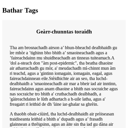
Bathar Tags
Geàrr-chunntas toraidh
Tha am brosnachadh airson a’ bhun-bheachd dealbhaidh gu
ìre mhòr a ’tighinn bho bhith a’ smaoineachadh agus a
’faireachdainn mu shuidheachadh an tinneas tuiteamach.A
'dol a-steach don "àm post-epidemic", tha beatha dhaoine
air atharrachadh gu mòr, a' meudachadh mì-chinnt mun àm
ri teachd, agus a 'gintinn iomagain, iomagain, eagal, agus
faireachdainnean eile.Stèidhichte air an seo, tha luchd-
dealbhaidh a 'smaoineachadh air mar a bheir iad air inntinn,
faireachdainn agus anam dhaoine a bhith nas socraiche agus
nas socraiche tro bhith a' cruthachadh dealbhadh, a
'gàireachdainn le lùth adhartach a h-uile latha, agus a'
freagairt ri leithid de dh 'ùine iar-ghalar sa ghrèin.
A thaobh obair-ciùird, tha luchd-dealbhaidh air pròiseasan
traidiseanta leithid a bhith a’ dupadh agus a’ frasadh
glainnean a thrèigsinn, agus an àite sin tha iad gu dàna air