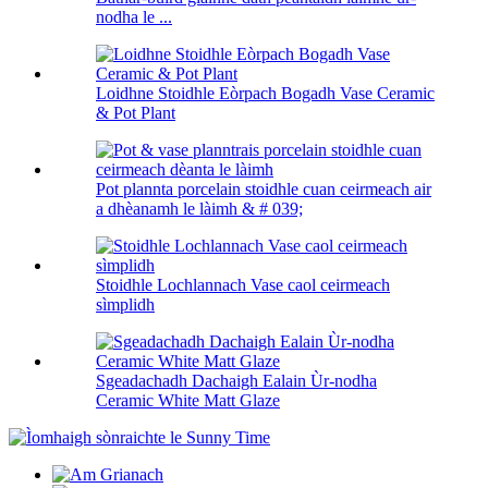
nodha le ...
Loidhne Stoidhle Eòrpach Bogadh Vase Ceramic
& Pot Plant
Pot plannta porcelain stoidhle cuan ceirmeach air
a dhèanamh le làimh & # 039;
Stoidhle Lochlannach Vase caol ceirmeach
sìmplidh
Sgeadachadh Dachaigh Ealain Ùr-nodha
Ceramic White Matt Glaze