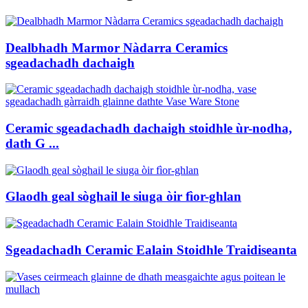
Dealbhadh Marmor Nàdarra Ceramics
sgeadachadh dachaigh
Ceramic sgeadachadh dachaigh stoidhle ùr-nodha,
dath G ...
Glaodh geal sòghail le siuga òir fìor-ghlan
Sgeadachadh Ceramic Ealain Stoidhle Traidiseanta