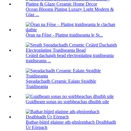
Ocean Blooms Plating Luxury Light Modern &
Glaz ...
Òran na Fèise - Plating traidiseanta le St...
Ceàird dachaigh bead electroplating traidiseanta
traidiseanta ...
Sgeadachadh Ceramic Ealain Stoidhle
Traidiseanta
Guidheam sonas no soirbheachas dhuibh uile
Bathar-bùird glainne ath-ghnìomhach Dealbhadh
Ùr Eòrpach