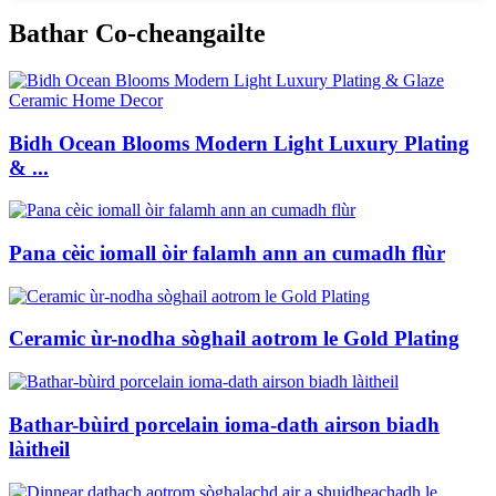
Bathar Co-cheangailte
Bidh Ocean Blooms Modern Light Luxury Plating
& ...
Pana cèic iomall òir falamh ann an cumadh flùr
Ceramic ùr-nodha sòghail aotrom le Gold Plating
Bathar-bùird porcelain ioma-dath airson biadh
làitheil