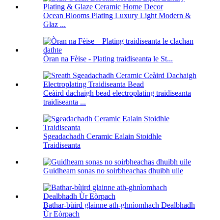
Ocean Blooms Plating Luxury Light Modern &
Glaz ...
Òran na Fèise - Plating traidiseanta le St...
Ceàird dachaigh bead electroplating traidiseanta
traidiseanta ...
Sgeadachadh Ceramic Ealain Stoidhle
Traidiseanta
Guidheam sonas no soirbheachas dhuibh uile
Bathar-bùird glainne ath-ghnìomhach Dealbhadh
Ùr Eòrpach