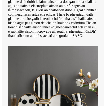
glainne dath dubh le làimh airson na dotagan no na stiallan,
agus an uairsin electroplate airson an oir òir agus an
làimhseachadh, leig leis an dealbhadh dubh + geal a bhith a’
coimhead fasan agus eireachdas.Tha e fo pheantadh dath
glainne air a losgadh le teòthachd àrd, tha e sàbhailte airson
biadh agus pas airson deuchainn luaidhe / cadmium.Tha an
toradh sàbhailte airson inneal-nigheadaireachd ach chan eil
e sàbhailte airson microwave air sgàth a’ pheantadh òir.Dh’
fhaodadh sinn a dhol seachad air sgrùdadh SASO.