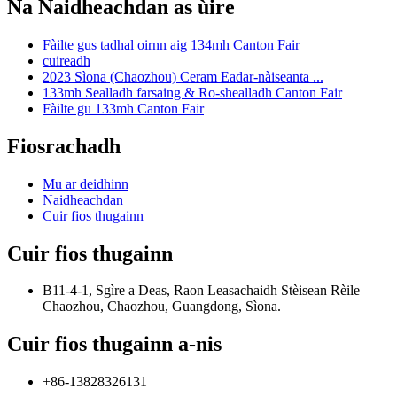
Na Naidheachdan as ùire
Fàilte gus tadhal oirnn aig 134mh Canton Fair
cuireadh
2023 Sìona (Chaozhou) Ceram Eadar-nàiseanta ...
133mh Sealladh farsaing & Ro-shealladh Canton Fair
Fàilte gu 133mh Canton Fair
Fiosrachadh
Mu ar deidhinn
Naidheachdan
Cuir fios thugainn
Cuir fios thugainn
B11-4-1, Sgìre a Deas, Raon Leasachaidh Stèisean Rèile
Chaozhou, Chaozhou, Guangdong, Sìona.
Cuir fios thugainn a-nis
+86-13828326131