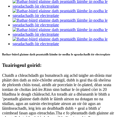
Bathar-bùird glainne dath peantaidh làimhe ùr-nodha le sgeadachadh òir electroplate
Tuairisgeul goirid:
Chaidh a chleachdadh gu bunaiteach aig achd taighe an-dràsta mar
phàirt den dath as mòr-chòrdte artaigil, dubh is geal tha dà sheòrsa
de phrìomh chùis tonal, airidh air porcelain le òr-plated, dèan seata
iomlan de choltas àrd-ìre.Rinn sinn bathar le òr-plated còrr is 20
bliadhna le deagh chàileachd.An toradh air a dhèanamh le bhith a
’peantadh glainne dath dubh le làimh airson na dotagan no na
stiallan, agus an uairsin electroplate airson an oir òir agus an
làimhseachadh, leig leis an dealbhadh dubh + geal a bhith a’
coimhead fasan agus eireachdas.Tha e fo pheantadh dath glainne air