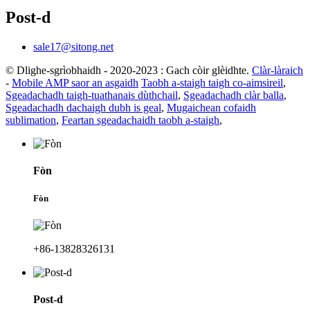
Post-d
sale17@sitong.net
© Dlighe-sgrìobhaidh - 2020-2023 : Gach còir glèidhte.
Clàr-làraich
-
Mobile AMP saor an asgaidh
Taobh a-staigh taigh co-aimsireil
,
Sgeadachadh taigh-tuathanais dùthchail
,
Sgeadachadh clàr balla
,
Sgeadachadh dachaigh dubh is geal
,
Mugaichean cofaidh
sublimation
,
Feartan sgeadachaidh taobh a-staigh
,
Fòn
Fòn
+86-13828326131
Post-d