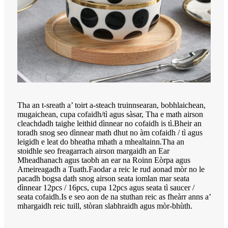
Tha an t-sreath a’ toirt a-steach truinnsearan, bobhlaichean,
mugaichean, cupa cofaidh/tì agus sàsar, Tha e math airson
cleachdadh taighe leithid dìnnear no cofaidh is tì.Bheir an
toradh snog seo dìnnear math dhut no àm cofaidh / tì agus
leigidh e leat do bheatha mhath a mhealtainn.Tha an
stoidhle seo freagarrach airson margaidh an Ear
Mheadhanach agus taobh an ear na Roinn Eòrpa agus
Ameireagadh a Tuath.Faodar a reic le rud aonad mòr no le
pacadh bogsa dath snog airson seata iomlan mar seata
dìnnear 12pcs / 16pcs, cupa 12pcs agus seata tì saucer /
seata cofaidh.Is e seo aon de na stuthan reic as fheàrr anns a’
mhargaidh reic tuill, stòran slabhraidh agus mòr-bhùth.