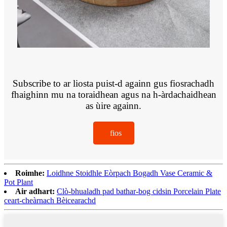
Subscribe to ar liosta puist-d againn gus fiosrachadh
fhaighinn mu na toraidhean agus na h-àrdachaidhean
as ùire againn.
fios
Roimhe:
Loidhne Stoidhle Eòrpach Bogadh Vase Ceramic &
Pot Plant
Air adhart:
Clò-bhualadh pad bathar-bog cidsin Porcelain Plate
ceart-cheàrnach Bèicearachd