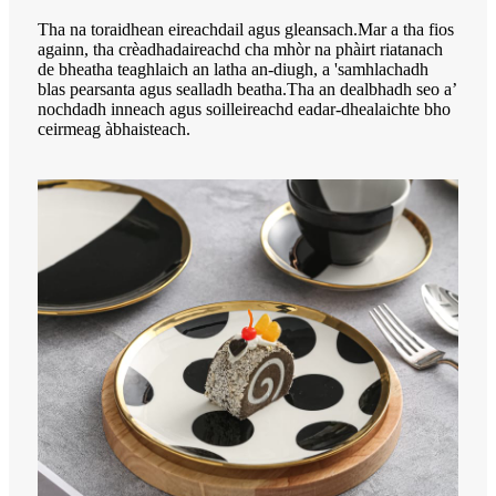
Tha na toraidhean eireachdail agus gleansach.Mar a tha fios
againn, tha crèadhadaireachd cha mhòr na phàirt riatanach
de bheatha teaghlaich an latha an-diugh, a 'samhlachadh
blas pearsanta agus sealladh beatha.Tha an dealbhadh seo a’
nochdadh inneach agus soilleireachd eadar-dhealaichte bho
ceirmeag àbhaisteach.