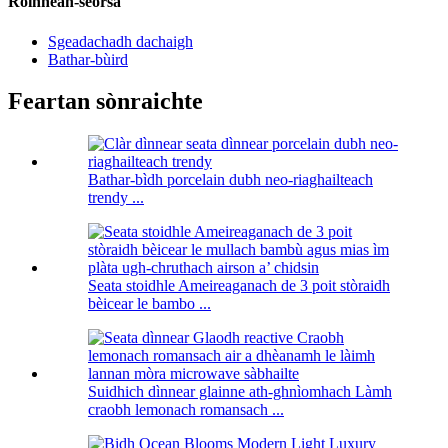
Roinnean-seòrsa
Sgeadachadh dachaigh
Bathar-bùird
Feartan sònraichte
Bathar-bìdh porcelain dubh neo-riaghailteach
trendy ...
Seata stoidhle Ameireaganach de 3 poit stòraidh
bèicear le bambo ...
Suidhich dìnnear glainne ath-ghnìomhach Làmh
craobh lemonach romansach ...