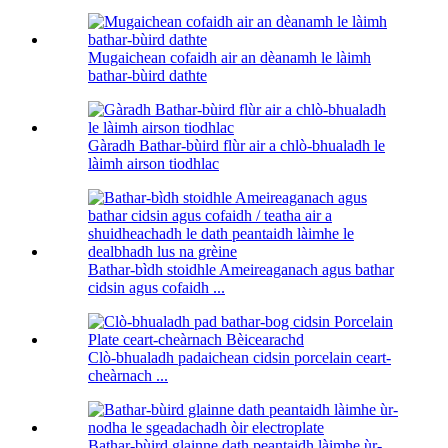
Mugaichean cofaidh air an dèanamh le làimh
bathar-bùird dathte
Gàradh Bathar-bùird flùr air a chlò-bhualadh le
làimh airson tiodhlac
Bathar-bìdh stoidhle Ameireaganach agus bathar
cidsin agus cofaidh ...
Clò-bhualadh padaichean cidsin porcelain ceart-
cheàrnach ...
Bathar-bùird glainne dath peantaidh làimhe ùr-