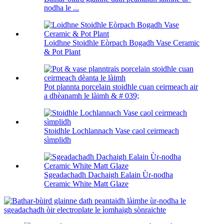
nodha le ...
Loidhne Stoidhle Eòrpach Bogadh Vase Ceramic
& Pot Plant
Pot plannta porcelain stoidhle cuan ceirmeach air
a dhèanamh le làimh & # 039;
Stoidhle Lochlannach Vase caol ceirmeach
sìmplidh
Sgeadachadh Dachaigh Ealain Ùr-nodha
Ceramic White Matt Glaze