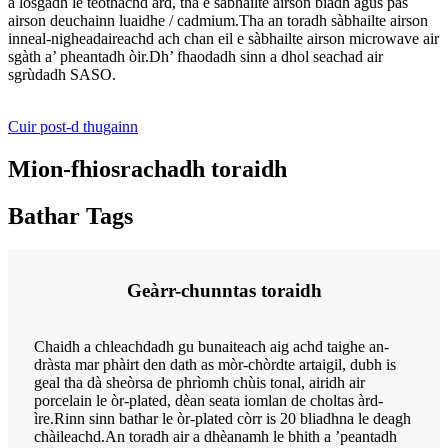
a losgadh le teòthachd àrd, tha e sàbhailte airson biadh agus pas
airson deuchainn luaidhe / cadmium.Tha an toradh sàbhailte airson
inneal-nigheadaireachd ach chan eil e sàbhailte airson microwave air
sgàth a’ pheantadh òir.Dh’ fhaodadh sinn a dhol seachad air
sgrùdadh SASO.
Cuir post-d thugainn
Mion-fhiosrachadh toraidh
Bathar Tags
Geàrr-chunntas toraidh
Chaidh a chleachdadh gu bunaiteach aig achd taighe an-
dràsta mar phàirt den dath as mòr-chòrdte artaigil, dubh is
geal tha dà sheòrsa de phrìomh chùis tonal, airidh air
porcelain le òr-plated, dèan seata iomlan de choltas àrd-
ìre.Rinn sinn bathar le òr-plated còrr is 20 bliadhna le deagh
chàileachd.An toradh air a dhèanamh le bhith a ’peantadh