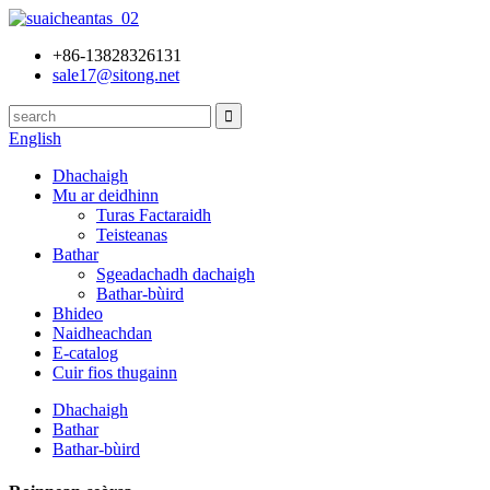
+86-13828326131
sale17@sitong.net
English
Dhachaigh
Mu ar deidhinn
Turas Factaraidh
Teisteanas
Bathar
Sgeadachadh dachaigh
Bathar-bùird
Bhideo
Naidheachdan
E-catalog
Cuir fios thugainn
Dhachaigh
Bathar
Bathar-bùird