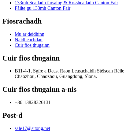
133mh Sealladh farsaing & Ro-shealladh Canton Fair
Fàilte gu 133mh Canton Fair
Fiosrachadh
Mu ar deidhinn
Naidheachdan
Cuir fios thugainn
Cuir fios thugainn
B11-4-1, Sgìre a Deas, Raon Leasachaidh Stèisean Rèile
Chaozhou, Chaozhou, Guangdong, Sìona.
Cuir fios thugainn a-nis
+86-13828326131
Post-d
sale17@sitong.net