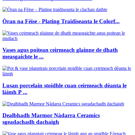
Òran na Fèise - Plating Traidiseanta le Colorf...
Vases agus poitean ceirmeach glainne de dhath
measgaichte le ...
Lusan porcelain stoidhle cuan ceirmeach dèanta le
làimh P ...
Dealbhadh Marmor Nàdarra Ceramics
sgeadachadh dachaigh