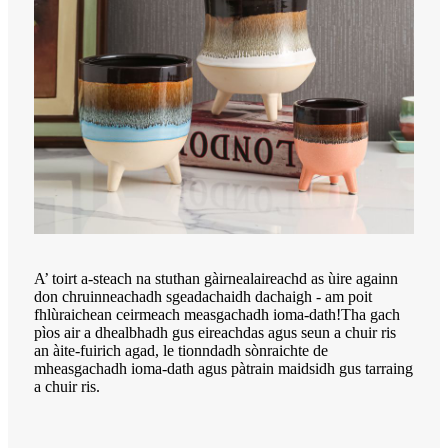
A’ toirt a-steach na stuthan gàirnealaireachd as ùire againn
don chruinneachadh sgeadachaidh dachaigh - am poit
fhlùraichean ceirmeach measgachadh ioma-dath!Tha gach
pìos air a dhealbhadh gus eireachdas agus seun a chuir ris
an àite-fuirich agad, le tionndadh sònraichte de
mheasgachadh ioma-dath agus pàtrain maidsidh gus tarraing
a chuir ris.