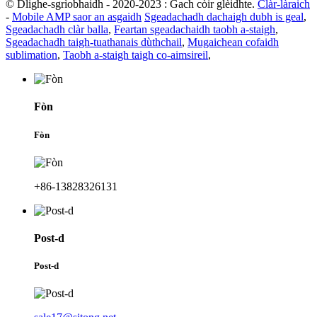
© Dlighe-sgrìobhaidh - 2020-2023 : Gach còir glèidhte.
Clàr-làraich
-
Mobile AMP saor an asgaidh
Sgeadachadh dachaigh dubh is geal
,
Sgeadachadh clàr balla
,
Feartan sgeadachaidh taobh a-staigh
,
Sgeadachadh taigh-tuathanais dùthchail
,
Mugaichean cofaidh
sublimation
,
Taobh a-staigh taigh co-aimsireil
,
Fòn
Fòn
+86-13828326131
Post-d
Post-d