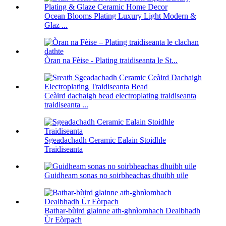
Ocean Blooms Plating Luxury Light Modern &
Glaz ...
Òran na Fèise - Plating traidiseanta le St...
Ceàird dachaigh bead electroplating traidiseanta
traidiseanta ...
Sgeadachadh Ceramic Ealain Stoidhle
Traidiseanta
Guidheam sonas no soirbheachas dhuibh uile
Bathar-bùird glainne ath-ghnìomhach Dealbhadh
Ùr Eòrpach