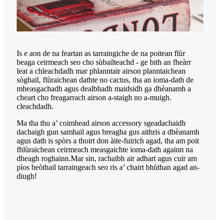
Is e aon de na feartan as tarraingiche de na poitean flùr
beaga ceirmeach seo cho sùbailteachd - ge bith an fheàrr
leat a chleachdadh mar phlanntair airson planntaichean
sòghail, flùraichean dathte no cactus, tha an ioma-dath de
mheasgachadh agus dealbhadh maidsidh ga dhèanamh a
cheart cho freagarrach airson a-staigh no a-muigh.
cleachdadh.
Ma tha thu a’ coimhead airson accessory sgeadachaidh
dachaigh gun samhail agus breagha gus aithris a dhèanamh
agus dath is spòrs a thoirt don àite-fuirich agad, tha am poit
fhlùraichean ceirmeach measgaichte ioma-dath againn na
dheagh roghainn.Mar sin, rachaibh air adhart agus cuir am
pìos beòthail tarraingeach seo ris a’ chairt bhùthan agad an-
diugh!