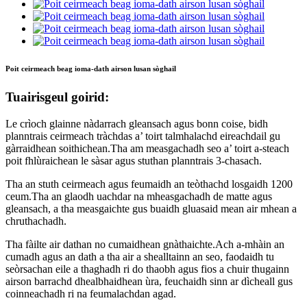
Poit ceirmeach beag ioma-dath airson lusan sòghail
Tuairisgeul goirid:
Le crìoch glainne nàdarrach gleansach agus bonn coise, bidh
planntrais ceirmeach tràchdas a’ toirt talmhalachd eireachdail gu
gàrraidhean soithichean.Tha am measgachadh seo a’ toirt a-steach
poit fhlùraichean le sàsar agus stuthan planntrais 3-chasach.
Tha an stuth ceirmeach agus feumaidh an teòthachd losgaidh 1200
ceum.Tha an glaodh uachdar na mheasgachadh de matte agus
gleansach, a tha measgaichte gus buaidh gluasaid mean air mhean a
chruthachadh.
Tha fàilte air dathan no cumaidhean gnàthaichte.Ach a-mhàin an
cumadh agus an dath a tha air a shealltainn an seo, faodaidh tu
seòrsachan eile a thaghadh ri do thaobh agus fios a chuir thugainn
airson barrachd dhealbhaidhean ùra, feuchaidh sinn ar dìcheall gus
coinneachadh ri na feumalachdan agad.