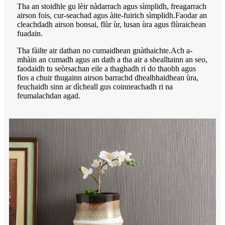
Tha an stoidhle gu lèir nàdarrach agus sìmplidh, freagarrach
airson fois, cur-seachad agus àite-fuirich sìmplidh.Faodar an
cleachdadh airson bonsai, flùr ùr, lusan ùra agus flùraichean
fuadain.
Tha fàilte air dathan no cumaidhean gnàthaichte.Ach a-
mhàin an cumadh agus an dath a tha air a shealltainn an seo,
faodaidh tu seòrsachan eile a thaghadh ri do thaobh agus
fios a chuir thugainn airson barrachd dhealbhaidhean ùra,
feuchaidh sinn ar dìcheall gus coinneachadh ri na
feumalachdan agad.