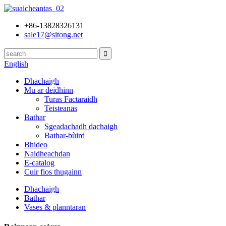
+86-13828326131
sale17@sitong.net
English
Dhachaigh
Mu ar deidhinn
Turas Factaraidh
Teisteanas
Bathar
Sgeadachadh dachaigh
Bathar-bùird
Bhideo
Naidheachdan
E-catalog
Cuir fios thugainn
Dhachaigh
Bathar
Vases & planntaran