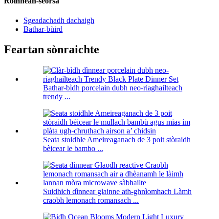
Roinnean-seòrsa
Sgeadachadh dachaigh
Bathar-bùird
Feartan sònraichte
Bathar-bìdh porcelain dubh neo-riaghailteach
trendy ...
Seata stoidhle Ameireaganach de 3 poit stòraidh
bèicear le bambo ...
Suidhich dìnnear glainne ath-ghnìomhach Làmh
craobh lemonach romansach ...