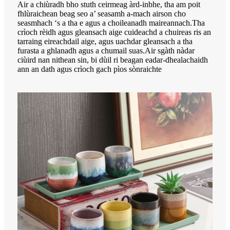
Air a chiùradh bho stuth ceirmeag àrd-inbhe, tha am poit
fhlùraichean beag seo a’ seasamh a-mach airson cho
seasmhach ‘s a tha e agus a choileanadh maireannach.Tha
crìoch rèidh agus gleansach aige cuideachd a chuireas ris an
tarraing eireachdail aige, agus uachdar gleansach a tha
furasta a ghlanadh agus a chumail suas.Air sgàth nàdar
ciùird nan nithean sin, bi dùil ri beagan eadar-dhealachaidh
ann an dath agus crìoch gach pìos sònraichte