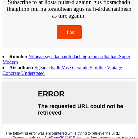
Subscribe to ar liosta puist-d againn gus fiosrachadh
fhaighinn mu na toraidhean agus na h-àrdachaidhean
as ùire againn.
fios
Roimhe:
Nithean sgeadachaidh dachaigh ioma-dhathan Super
Modern
Air adhart:
Sgeadachadh Vase Ceramic Stoidhle Vintage
Concrete Understated