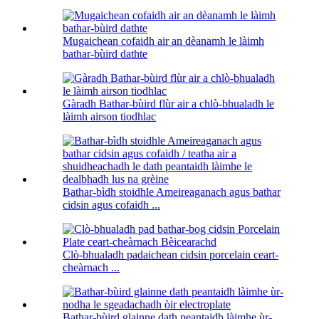
Mugaichean cofaidh air an dèanamh le làimh
bathar-bùird dathte
Gàradh Bathar-bùird flùr air a chlò-bhualadh le
làimh airson tiodhlac
Bathar-bìdh stoidhle Ameireaganach agus bathar
cidsin agus cofaidh ...
Clò-bhualadh padaichean cidsin porcelain ceart-
cheàrnach ...
Bathar-bùird glainne dath peantaidh làimhe ùr-