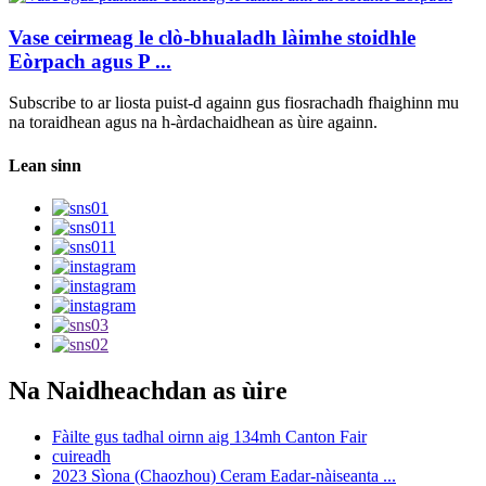
Vase ceirmeag le clò-bhualadh làimhe stoidhle
Eòrpach agus P ...
Subscribe to ar liosta puist-d againn gus fiosrachadh fhaighinn mu
na toraidhean agus na h-àrdachaidhean as ùire againn.
Lean sinn
Na Naidheachdan as ùire
Fàilte gus tadhal oirnn aig 134mh Canton Fair
cuireadh
2023 Sìona (Chaozhou) Ceram Eadar-nàiseanta ...