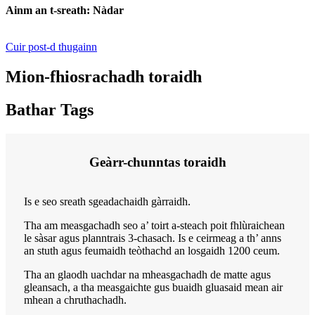
Ainm an t-sreath: Nàdar
Cuir post-d thugainn
Mion-fhiosrachadh toraidh
Bathar Tags
Geàrr-chunntas toraidh
Is e seo sreath sgeadachaidh gàrraidh.
Tha am measgachadh seo a’ toirt a-steach poit fhlùraichean
le sàsar agus planntrais 3-chasach. Is e ceirmeag a th’ anns
an stuth agus feumaidh teòthachd an losgaidh 1200 ceum.
Tha an glaodh uachdar na mheasgachadh de matte agus
gleansach, a tha measgaichte gus buaidh gluasaid mean air
mhean a chruthachadh.