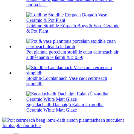
nodha le ...
Loidhne Stoidhle Eòrpach Bogadh Vase Ceramic
& Pot Plant
Pot plannta porcelain stoidhle cuan ceirmeach air
a dhèanamh le làimh & # 039;
Stoidhle Lochlannach Vase caol ceirmeach
sìmplidh
Sgeadachadh Dachaigh Ealain Ùr-nodha
Ceramic White Matt Glaze